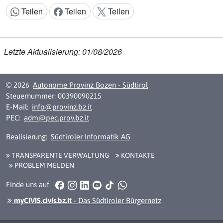
Teilen
Teilen
Teilen
Inhalt teilen:
Letzte Aktualisierung: 01/08/2026
© 2026
Autonome Provinz Bozen - Südtirol
Steuernummer: 00390090215
E-Mail:
info@provinz.bz.it
PEC:
adm@pec.prov.bz.it
Realisierung:
Südtiroler Informatik AG
TRANSPARENTE VERWALTUNG
KONTAKTE
PROBLEM MELDEN
Facebook
Instagram
LinkedIn
YouTube
TikTok
WhatsApp
Finde uns auf
myCIVIS.civis.bz.it
- Das Südtiroler Bürgernetz